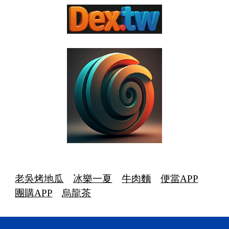
老吳烤地瓜
冰樂一夏
牛肉麵
便當APP
團購APP
烏龍茶